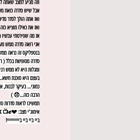
אבל שיש סדרה כזאת מעו
ואז אתה הולך לסדר מדי
ואז את כאילו מוציא כז
אז מה שפירטתי עכשיו ה
אני רואה סדרה ממש מעו
בנטפליקס זה נראה ממש 
סדרה מטופשת בכלל ( רו
ומגלות היא לא ממש רגי
בעצם היא סוכנת חשא.. 
כמוני… בעיקר לבנות, אב
הרבה כזה...😞 )
תמשיכו לראות סדרות טוב
אימוג'י מצב: 💔✊📺
ביי ביי ביי ביייייייייי!