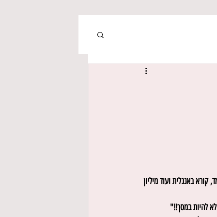
ר 3 מדיחים, משגיח על הפסטה, לומד, קורא באנגלית ועוד מיליון 