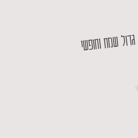
גדול שמח וחופשי
one gi