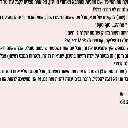
וזה מגי
לה,זה לא הרבה בכלל!
ח (שוב) לבקשתו של אבא, אבל אז, שאתה כמעט נשבר, אמא ואבא יורדים למטה עם הק
ה " אההה… סוף סוף!"
יתה תיאור מדויק של מה שקרה לי היום!
לה בנטפליקס, קוראים לה :
Project Mc²
מטופש איך שמציגים את זה, אבל יום אחד נשטפתי שיעמום טוטלי, אבל שאתה רואה
ב הזמן ) זה מספר על ילדה חדשה בתיכון, שנראית רגילה, (לפחות ממבט ראשון) אבל 
לה לגמרי,
( אזהרת ספוילר❗) תצטרכו לראות את השאר בעצמכם, אבל תסמכו עליי אחת הסדרות ה
ל אני לא רוצה להסליל, הרבה בנים יכולה להנות מזה גם, אז אני ממשיכה לראות את הס
ות!!
📵😥