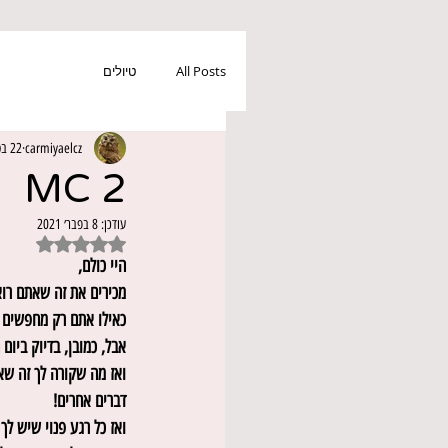
All Posts
טיולים
carmiyaelcz
22 בספט׳ 2020
MC 2
עודכן:
8 בפבר׳ 2021
דירוג של NaN מתוך 5 כוכבים
היי כולם,
מכירים את זה שאתם רוא
כאילו אתם רק מחפשים 
אבל, כמובן, בדיוק ביו
דברים אחרים!
ואז כל רגע פנוי שיש לך אתה פותח את הטלוויזיה 