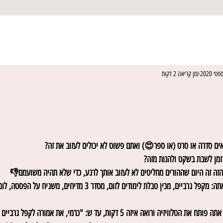
זמן קריאה 2 דקות
ים סדרה או סרט (או ספר😍) ואתם פשוט לא יכולים לעזוב את זה?
זמן לשבת בשקט ולהנות מזה?
ם הזה זה היום שההורים מחליטים לא לעזוב אותך לרגע, כדי שלא תהיה משועמם👎
ואז מה שקורה לך זה שאתה: מקפל גרביים, מכין טבלת לימודים לזום, מסד
ורואה איזה 5 דקות, עד ש: "כרמי, את אמורה לקפל גרביים לא להיות במסך!!"