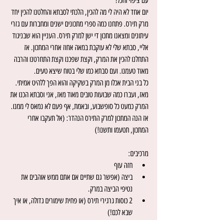
עם ציפוי והכל!
יום אחד לא היה לי מה להכין, הלכתי לסבתא והחלטנו להכין יחד 
מרק תירס. פתחנו כמה ספרי מתכונים ישנים ומחברות עם גזרי 
עיתונים ומצאנו מתכון די ישן למרק תירס. העניין הוא שבניגוד 
אליי, סבתא שלי לא עוקבת במאה אחוז אחרי המתכון. אז 
התחלנו להכין את המרק, וקצת שפכנו וקצת התחרטנו והרבה 
מאוד טעמנו. ועם סבתא כמו שלי בטוח שיצא טעים.
כל בני הבית אכלו מן המרק בשקיקה והוא הפך ללהיט אמיתי.
מאז, ועברו כמה שבועות טובים מאוד מאז, אני וסבתא הכנו את 
המרק כמעט כל סופשבוע, ובאמת, אף פעם לא נמאס לי ממנו.
אז הנה המתכון למרק התירס הנהדר: (אל תעקבו אחרי 
המתכון, תטעמו ותשנו!)
מרכיבים:
חזה עוף
ביצה (אפשר גם שתיים אם אתם ממש אוהבים את 
נטיפי הביצה במרק.
2 כוסות גרגירי תירס (או פחית שימורים גדולה, או איך 
שבא לכם!)