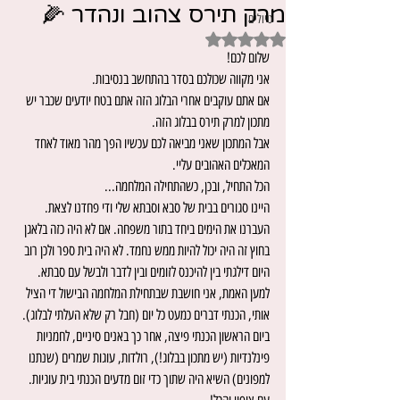
מרק תירס צהוב ונהדר 🌽
טיולים
דירוג של NaN מתוך 5 כוכבים
שלום לכם!
אני מקווה שכולכם בסדר בהתחשב בנסיבות.
one girl in the world
אם אתם עוקבים אחרי הבלוג הזה אתם בטח יודעים שכבר יש 
מתכון למרק תירס בבלוג הזה.
אבל המתכון שאני מביאה לכם עכשיו הפך מהר מאוד לאחד 
המאכלים האהובים עליי.
הכל התחיל, ובכן, כשהתחילה המלחמה...
היינו סגורים בבית של סבא וסבתא שלי ודי פחדנו לצאת. 
העברנו את הימים ביחד בתור משפחה. אם לא היה כזה בלאגן 
בחוץ זה היה יכול להיות ממש נחמד. לא היה בית ספר ולכן רוב 
היום דילגתי בין להיכנס לזומים ובין לדבר ולבשל עם סבתא.
למען האמת, אני חושבת שבתחילת המלחמה הבישול די הציל 
אותי, הכנתי דברים כמעט כל יום (חבל רק שלא העלתי לבלוג). 
ביום הראשון הכנתי פיצה, אחר כך באנים סיניים, לחמניות 
פינלנדיות (יש מתכון בבלוג!), רולדות, עוגות שמרים (שנתנו 
למפונים) השיא היה שתוך כדי זום מדעים הכנתי בית עוגיות. 