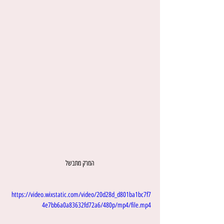
המרק מתבשל
https://video.wixstatic.com/video/20d28d_d801ba1bc7f7
4e7bb6a0a83632fd72a6/480p/mp4/file.mp4