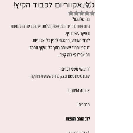
ג'לי אקווריום לכבוד הקיץ!
טיולים
דירוג של NaN מתוך 5 כוכבים
מה שלומכם?
היום פתחנו בריכה במרפסת, מילאנו את הבריכה המתנפחת 
one girl in the world
ובעיקר עשינו כיף.
לכבוד האירוע, החלטתי להכין ג'לי אקווריום.
דג קטן וחמוד ששוחה בתוך ג'לי שקוף ונחמד.
וזה אפילו לא כזה קשה.
זה עשוי משני דברים:
עוגת טיפת גשם ובצק מחית שעועית מתוקה.
אז הנה המתכון!
מרכיבים:
לדג הזהב והאצות